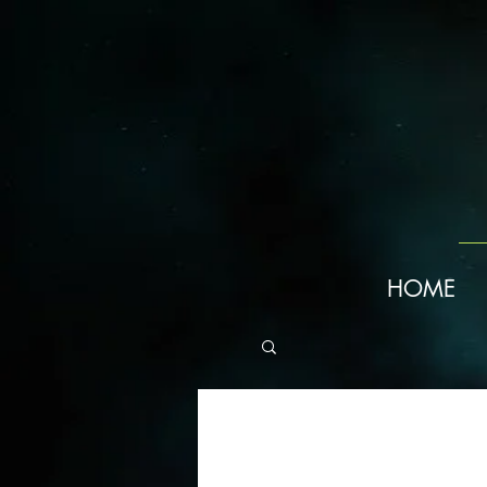
googleae6c6b05709a7993.html
HOME